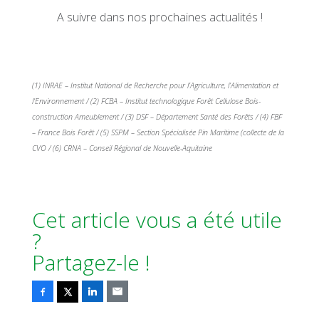
A suivre dans nos prochaines actualités !
(1) INRAE – Institut National de Recherche pour l’Agriculture, l’Alimentation et
l’Environnement / (2) FCBA – Institut technologique Forêt Cellulose Bois-
construction Ameublement / (3) DSF – Département Santé des Forêts / (4) FBF
– France Bois Forêt / (5) SSPM – Section Spécialisée Pin Maritime (collecte de la
CVO / (6) CRNA – Conseil Régional de Nouvelle-Aquitaine
Cet article vous a été utile
?
Partagez-le !