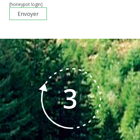
[honeypot login]
3