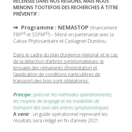
RECENSÉE DANS NOS RÉGIONS, MAIS NOUS
MENONS TOUTEFOIS DES RECHERCHES À TITRE
PRÉVENTIF :
⇒ Programme : NEMASTOP
(financement
(4)
(5)
FBF
et SSPM
) – Mené en partenariat avec la
Caisse Phytosanitaire et Castagnet-Duméou.
Dans le cadre du plan d’urgence régional, et le cas
de la détection d’arbres symptomatiques, le
broyage des rémanents d’exploitation et
l’application de conditions particulières de
transport des bois sont obligatoires.
Principe :
préciser les méthodes opérationnelles,
les moyens de broyage et les modalités de
transport des bois des arbres symptomatiques.
A venir
: un guide opérationnel reprenant les
résultats sera rédigé en fin d’année 2021.